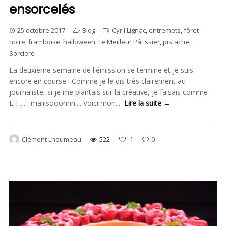
ensorcelés
25 octobre 2017
Blog
Cyril Lignac
,
entremets
,
fôret
noire
,
framboise
,
halloween
,
Le Meilleur Pâtissier
,
pistache
,
Sorciere
La deuxième semaine de l'émission se termine et je suis
encore en course ! Comme je le dis très clairement au
journaliste, si je me plantais sur la créative, je faisais comme
E.T.... : maiiisooonnn.... Voici mon...
Lire la suite →
Clément Lhoumeau
522
1
0