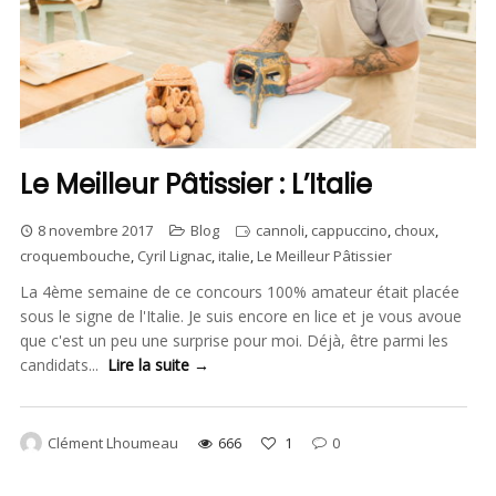
Le Meilleur Pâtissier : L’Italie
8 novembre 2017
Blog
cannoli
,
cappuccino
,
choux
,
croquembouche
,
Cyril Lignac
,
italie
,
Le Meilleur Pâtissier
La 4ème semaine de ce concours 100% amateur était placée
sous le signe de l'Italie. Je suis encore en lice et je vous avoue
que c'est un peu une surprise pour moi. Déjà, être parmi les
candidats...
Lire la suite →
Clément Lhoumeau
666
1
0