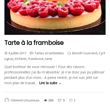
Tarte à la framboise
4 juillet 2017
Tartes et tartelettes
Benoît Couvrand
,
Cyril
Lignac
,
Enfants
,
framboise
,
tarte
Quel bonheur de vous retrouver ! Pour des raisons
professionnelles j'ai du m'absenter. Je n'ai donc pas pu pâtisser
pendant plus d'un mois... A peine rentré, je me suis jeté sur
mon plan de travail...
Lire la suite →
Clément Lhoumeau
363
5
2