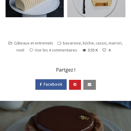
Gâteaux et entremets
bavaroise
,
bûche
,
cassis
,
marron
,
noël
Voir les 4 commentaires
3.55 K
4
Partgez !
Facebook