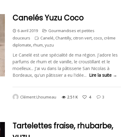
Canelés Yuzu Coco
6 avril 2019
Gourmandises et petites
douceurs
Canelé
,
Chantilly
,
citron vert
,
coco
,
crème
diplomate
,
rhum
,
yuzu
Le Canelé est une spécialité de ma région. J'adore les
parfums de rhum et de vanille, le croustillant et le
moelleux... J'ai vu dans la pâtisserie San Nicolas à
Bordeaux, qu'un pâtissier a eu l'idée...
Lire la suite →
Clément Lhoumeau
2.51 K
4
3
Tartelettes fraise, rhubarbe,
yuzu