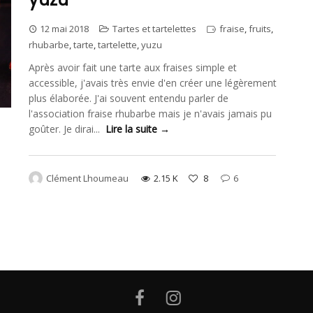
12 mai 2018
Tartes et tartelettes
fraise
,
fruits
,
rhubarbe
,
tarte
,
tartelette
,
yuzu
Après avoir fait une tarte aux fraises simple et
accessible, j'avais très envie d'en créer une légèrement
plus élaborée. J'ai souvent entendu parler de
l'association fraise rhubarbe mais je n'avais jamais pu
goûter. Je dirai...
Lire la suite →
Clément Lhoumeau
2.15 K
8
6