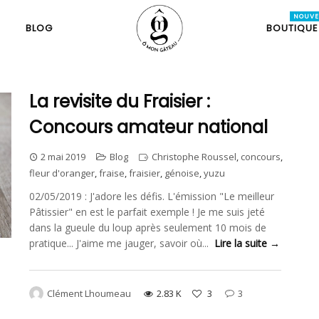
BLOG
BOUTIQUE
La revisite du Fraisier :
Concours amateur national
2 mai 2019
Blog
Christophe Roussel
,
concours
,
fleur d'oranger
,
fraise
,
fraisier
,
génoise
,
yuzu
02/05/2019 : J'adore les défis. L'émission "Le meilleur
Pâtissier" en est le parfait exemple ! Je me suis jeté
dans la gueule du loup après seulement 10 mois de
pratique... J'aime me jauger, savoir où...
Lire la suite →
Clément Lhoumeau
2.83 K
3
3