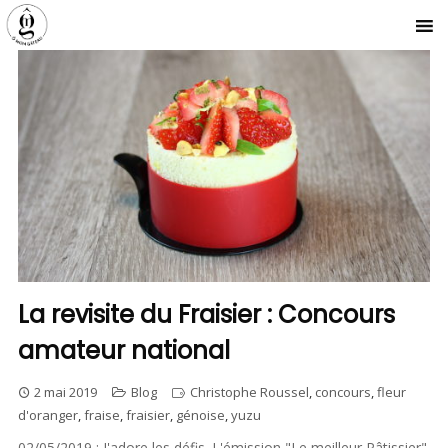
La revisite du Fraisier : Concours
amateur national
2 mai 2019
Blog
Christophe Roussel
,
concours
,
fleur
d'oranger
,
fraise
,
fraisier
,
génoise
,
yuzu
02/05/2019 : J'adore les défis. L'émission "Le meilleur Pâtissier"