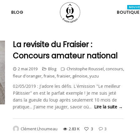
BLOG
BOUTIQUE
La revisite du Fraisier :
Concours amateur national
2 mai 2019
Blog
Christophe Roussel
,
concours
,
fleur d'oranger
,
fraise
,
fraisier
,
génoise
,
yuzu
02/05/2019 : J'adore les défis. L'émission "Le meilleur
Pâtissier" en est le parfait exemple ! Je me suis jeté
dans la gueule du loup après seulement 10 mois de
pratique... J'aime me jauger, savoir où...
Lire la suite →
Clément Lhoumeau
2.83 K
3
3