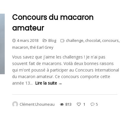
Concours du macaron
amateur
4 mars 2018
Blog
challenge
,
chocolat
,
concours
,
macaron
,
thé Earl Grey
Vous savez que j'aime les challenges ! Je n'ai pas
souvent fait de macarons. Voilà deux bonnes raisons
qui m'ont poussé à participer au Concours International
du macaron amateur. Ce concours comporte cette
année 13...
Lire la suite →
Clément Lhoumeau
813
1
5