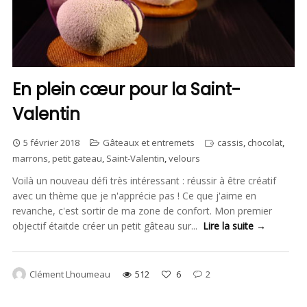
En plein cœur pour la Saint-
Valentin
5 février 2018
Gâteaux et entremets
cassis
,
chocolat
,
marrons
,
petit gateau
,
Saint-Valentin
,
velours
Voilà un nouveau défi très intéressant : réussir à être créatif
avec un thème que je n'apprécie pas ! Ce que j'aime en
revanche, c'est sortir de ma zone de confort. Mon premier
objectif étaitde créer un petit gâteau sur...
Lire la suite →
Clément Lhoumeau
512
6
2