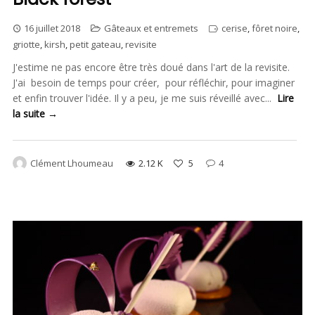
16 juillet 2018
Gâteaux et entremets
cerise
,
fôret noire
,
griotte
,
kirsh
,
petit gateau
,
revisite
J'estime ne pas encore être très doué dans l'art de la revisite.
J'ai besoin de temps pour créer, pour réfléchir, pour imaginer
et enfin trouver l'idée. Il y a peu, je me suis réveillé avec...
Lire
la suite →
Clément Lhoumeau
2.12 K
5
4