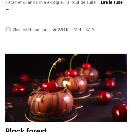
c'était et quand il m'a expliqué, j'ai tout de suite...
Lire la suite
→
Clément Lhoumeau
2.54 K
4
9
Black forest