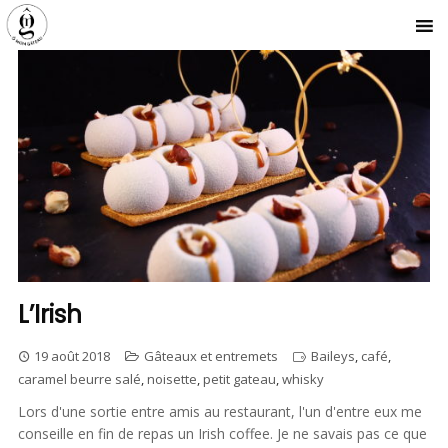
L’Irish
19 août 2018
Gâteaux et entremets
Baileys
,
café
,
caramel beurre salé
,
noisette
,
petit gateau
,
whisky
Lors d'une sortie entre amis au restaurant, l'un d'entre eux me
conseille en fin de repas un Irish coffee. Je ne savais pas ce que