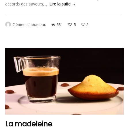
accords des saveurs,...
Lire la suite →
Clément Lhoumeau
531
5
2
La madeleine