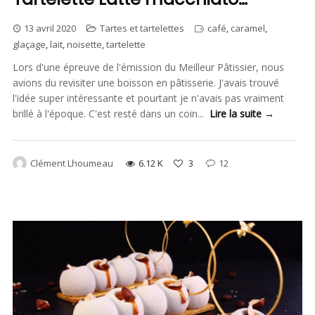
13 avril 2020
Tartes et tartelettes
café
,
caramel
,
glaçage
,
lait
,
noisette
,
tartelette
Lors d'une épreuve de l'émission du Meilleur Pâtissier, nous
avions du revisiter une boisson en pâtisserie. J'avais trouvé
l'idée super intéressante et pourtant je n'avais pas vraiment
brillé à l'époque. C'est resté dans un coin...
Lire la suite →
Clément Lhoumeau
6.12 K
3
12