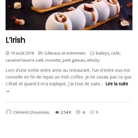
L’Irish
19 août 2018
Gâteaux et entremets
Baileys
,
café
,
caramel beurre salé
,
noisette
,
petit gateau
,
whisky
Lors d'une sortie entre amis au restaurant, l'un d'entre eux me
conseille en fin de repas un Irish coffee. Je ne savais pas ce que
c'était et quand il m'a expliqué, j'ai tout de suite...
Lire la suite
→
Clément Lhoumeau
2.54 K
4
9